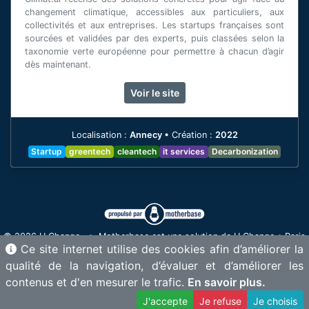
changement climatique, accessibles aux particuliers, aux
collectivités et aux entreprises. Les startups françaises sont
sourcées et validées par des experts, puis classées selon la
taxonomie verte européenne pour permettre à chacun d’agir
dès maintenant.
[voir plus]
Voir le site
Localisation :
Annecy
•
Création :
2022
Startup
greentech
cleantech
it services
Decarbonization
© 2026 U Change • Motherbase est une solution de U Change • Paris
Ce site internet utilise des cookies afin d’améliorer la
& Annecy - France •
contact@motherbase.ai
qualité de la navigation, d’évaluer et d’améliorer les
Proud member of
•
•
contenus et d'en mesurer le trafic.
En savoir plus.
J'accepte
Je refuse
Je choisis
–
Mentions légales
Gérer les cookies