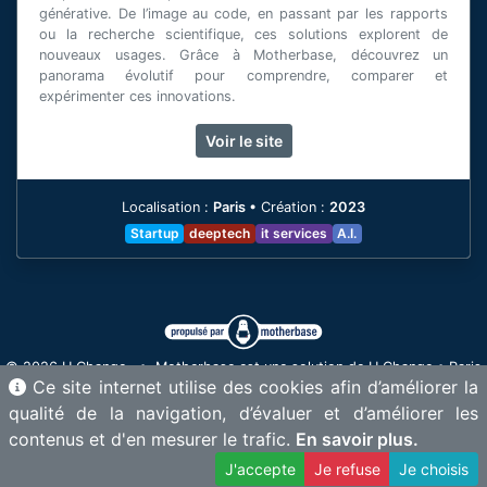
générative. De l’image au code, en passant par les rapports
ou la recherche scientifique, ces solutions explorent de
nouveaux usages. Grâce à Motherbase, découvrez un
panorama évolutif pour comprendre, comparer et
expérimenter ces innovations.
[voir plus]
Voir le site
Localisation :
Paris
•
Création :
2023
Startup
deeptech
it services
A.I.
© 2026 U Change • Motherbase est une solution de U Change • Paris
Ce site internet utilise des cookies afin d’améliorer la
& Annecy - France •
contact@motherbase.ai
qualité de la navigation, d’évaluer et d’améliorer les
Proud member of
•
•
contenus et d'en mesurer le trafic.
En savoir plus.
J'accepte
Je refuse
Je choisis
–
Mentions légales
Gérer les cookies