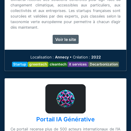
changement climatique, accessibles aux particuliers, aux
collectivités et aux entreprises. Les startups françaises sont
sourcées et validées par des experts, puis classées selon la
taxonomie verte européenne pour permettre à chacun d’agir
dès maintenant.
[voir plus]
Voir le site
Localisation :
Annecy
•
Création :
2022
Startup
greentech
cleantech
it services
Decarbonization
Portail IA Générative
Ce portail recense plus de 500 acteurs internationaux de l’IA