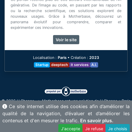
générative. De l’image au code, en passant par les rapports
ou la recherche scientifique, ces solutions explorent de
nouveaux usages. Grâce à Motherbase, découvrez un
panorama évolutif pour comprendre, comparer et
expérimenter ces innovations.
[voir plus]
Voir le site
Localisation :
Paris
•
Création :
2023
Startup
deeptech
it services
A.I.
© 2026 U Change • Motherbase est une solution de U Change • Paris
Ce site internet utilise des cookies afin d’améliorer la
& Annecy - France •
contact@motherbase.ai
qualité de la navigation, d’évaluer et d’améliorer les
Proud member of
•
•
contenus et d'en mesurer le trafic.
En savoir plus.
J'accepte
Je refuse
Je choisis
–
Mentions légales
Gérer les cookies