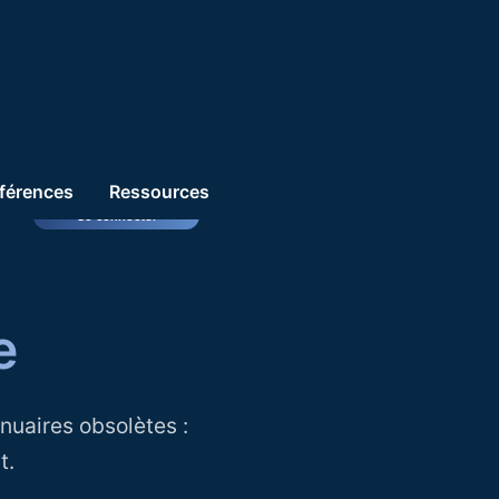
férences
Ressources
Se connecter
e
nuaires obsolètes :
t.