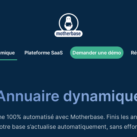
amique
Plateforme SaaS
Demander une démo
Ré
Annuaire dynamiqu
ne 100% automatisé avec Motherbase. Finis les an
otre base s’actualise automatiquement, sans effor