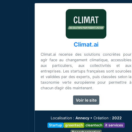
Climat.ai
Climat.ai recense des solutions concrètes pour
agir face au changement climatique, accessibles
aux particuliers, aux collectivités et aux
entreprises. Les startups françaises sont sourcées
et validées par des experts, puis classées selon la
taxonomie verte européenne pour permettre à
chacun d’agir dès maintenant.
[voir plus]
Voir le site
Localisation :
Annecy
•
Création :
2022
Startup
greentech
cleantech
it services