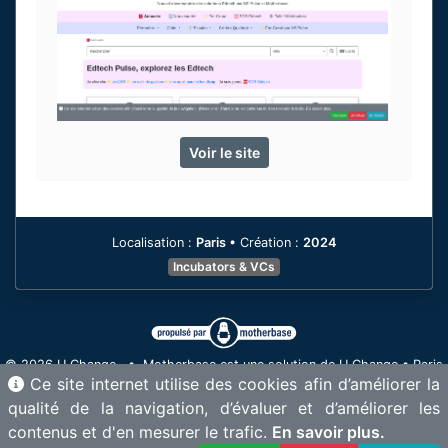
Voir le site
Localisation :
Paris
•
Création :
2024
Incubators & VCs
© 2026 U Change • Motherbase est une solution de U Change • Paris
Ce site internet utilise des cookies afin d’améliorer la
& Annecy - France •
contact@motherbase.ai
qualité de la navigation, d’évaluer et d’améliorer les
Proud member of
•
•
contenus et d'en mesurer le trafic.
En savoir plus.